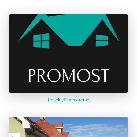
ProjektyPripravujeme