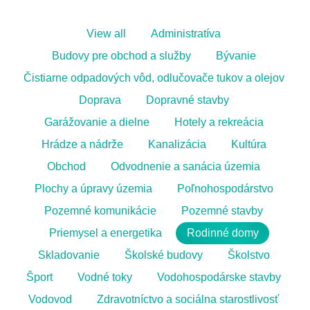
View all
Administratíva
Budovy pre obchod a služby
Bývanie
Čistiarne odpadových vôd, odlučovače tukov a olejov
Doprava
Dopravné stavby
Garážovanie a dielne
Hotely a rekreácia
Hrádze a nádrže
Kanalizácia
Kultúra
Obchod
Odvodnenie a sanácia územia
Plochy a úpravy územia
Poľnohospodárstvo
Pozemné komunikácie
Pozemné stavby
Priemysel a energetika
Rodinné domy
Skladovanie
Školské budovy
Školstvo
Šport
Vodné toky
Vodohospodárske stavby
Vodovod
Zdravotníctvo a sociálna starostlivosť